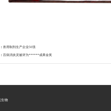
：
兽用制剂生产企业50强
：
百病消炎灵被评为******成果金奖
克生物