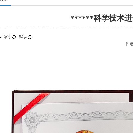
******科学技术
缩小
默认
作者